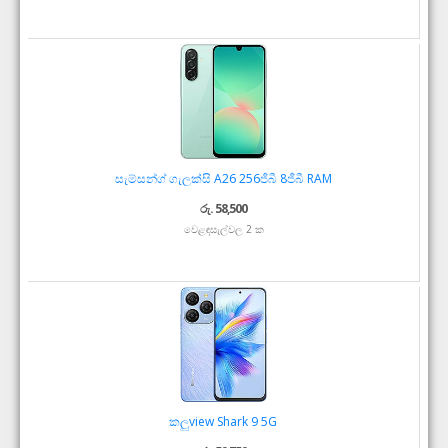
සැම්සන්ග් ගැලක්සි A26 256ජීබී 8ජීබී RAM
රු. 58,500
වෙළඳසැල්වල 2 ක
කලුview Shark 9 5G