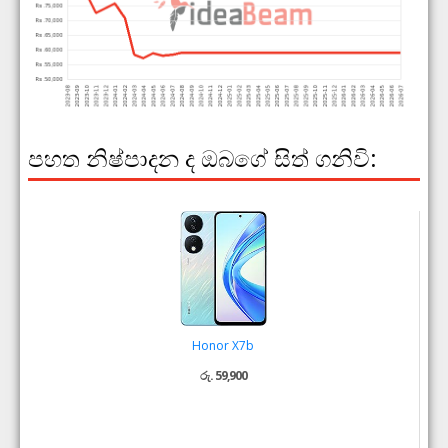
පහත නිෂ්පාදන ද ඔබගේ සිත් ගනිවි:
Honor X7b
රු. 59,900