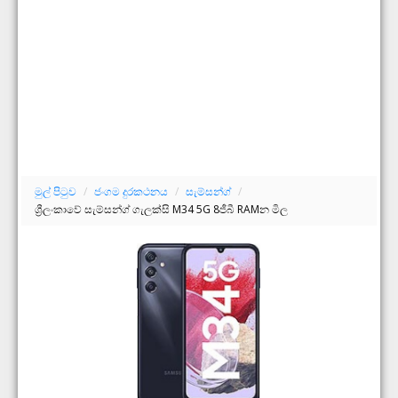
මුල් පිටුව
/
ජංගම දුරකථනය
/
සැම්සන්ග්
/
ශ්‍රීලංකාවේ සැම්සන්ග් ගැලක්සි M34 5G 8ජීබී RAMන මිල