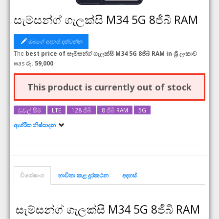
සැම්සන්ග් ගැලක්සි M34 5G 8ජීබී RAM
ඔබගේ අදහස් දක්වන්න
The
best price of සැම්සන්ග් ගැලක්සි M34 5G 8ජීබී RAM in ශ්‍රී ලංකාව
was
රු. 59,000
This product is currently out of stock
ඩුවල් සිම්
LTE
128 ජීබී
8 ජීබී RAM
5G
ආශ්රිත නිෂ්පාදන
සැම්සන්ග් ගැලක්සි M34 5G
සැම්සන්ග් ගැලක්සි M34 5G 256ජීබී
විශේෂාංග
භාවිතා කළ දුරකථන
අදහස්
සැම්සන්ග් ගැලක්සි M34 5G 8ජීබී RAM