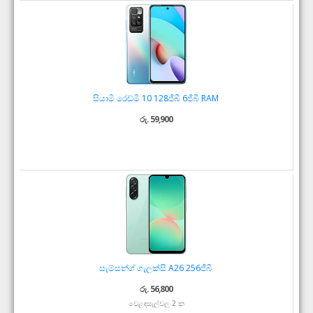
සියාමි රෙඩ්මි 10 128ජීබී 6ජීබී RAM
රු. 59,900
සැම්සන්ග් ගැලක්සි A26 256ජීබී
රු. 56,800
වෙළඳසැල්වල 2 ක