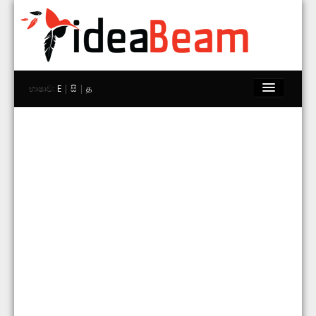
භාෂාව:
E
|
සි
|
த
මුල් පිටුව
වෙළඳ නාම
වෙළඳසැල්
Explore
අප සමග සම්බන්ධ වන්න
සොයන්න