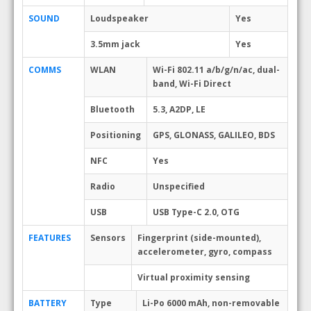
SOUND
Loudspeaker
Yes
3.5mm jack
Yes
COMMS
WLAN
Wi-Fi 802.11 a/b/g/n/ac, dual-
band, Wi-Fi Direct
Bluetooth
5.3, A2DP, LE
Positioning
GPS, GLONASS, GALILEO, BDS
NFC
Yes
Radio
Unspecified
USB
USB Type-C 2.0, OTG
FEATURES
Sensors
Fingerprint (side-mounted),
accelerometer, gyro, compass
Virtual proximity sensing
BATTERY
Type
Li-Po 6000 mAh, non-removable