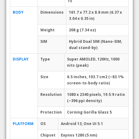
15
BODY
Dimensions
161.7 x 77.2 x 8.8 mm (6.37 x
3.04 x 0.35 in)
Weight
208 g (7.34 oz)
SIM
Hybrid Dual SIM (Nano-SIM,
dual stand-by)
DISPLAY
Type
Super AMOLED, 120Hz, 1000
nits (peak)
Size
6.5 inches, 103.7 cm2 (~83.1%
screen-to-body ratio)
Resolution
1080 x 2340 pixels, 19.5:9 ratio
(~396 ppi density)
Protection
Corning Gorilla Glass 5
PLATFORM
OS
Android 13, One UI 5.1
Chipset
Exynos 1280 (5 nm)