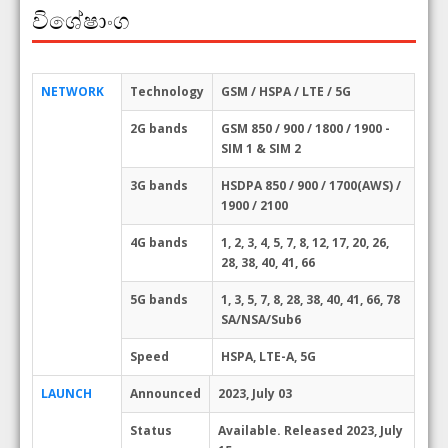
විශේෂාංග
NETWORK
Technology
GSM / HSPA / LTE / 5G
2G bands
GSM 850 / 900 / 1800 / 1900 -
SIM 1 & SIM 2
3G bands
HSDPA 850 / 900 / 1700(AWS) /
1900 / 2100
4G bands
1, 2, 3, 4, 5, 7, 8, 12, 17, 20, 26,
28, 38, 40, 41, 66
5G bands
1, 3, 5, 7, 8, 28, 38, 40, 41, 66, 78
SA/NSA/Sub6
Speed
HSPA, LTE-A, 5G
LAUNCH
Announced
2023, July 03
Status
Available. Released 2023, July