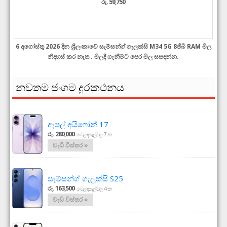
රු. 59,750
6 අගෝස්තු 2026 දින ශ්‍රීලංකාවේ සැම්සන්ග් ගැලක්සි M34 5G 8ජීබී RAM මිල
නිදහස් කර නැත . මිලදී ගැනීමට පෙර මිල සසඳන්න.
නවතම ජංගම දුරකථනය
ඇපල් අයිෆෝන් 17
රු. 280,000
වෙළඳසැල්වල 7 ක
වැඩි විස්තර »
සැම්සන්ග් ගැලක්සි S25
රු. 163,500
වෙළඳසැල්වල 4 ක
වැඩි විස්තර »