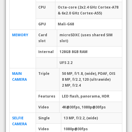
CPU
Octa-core (2x2.4 GHz Cortex-A78
& 6x2.0 GHz Cortex-A55)
GPU
Mali-G68
MEMORY
Card
microSDXC (uses shared SIM
slot
slot)
Internal
128GB 8GB RAM
UFS 2.2
MAIN
Triple
50 MP, f/1.8, (wide), PDAF, OIS
CAMERA
8 MP, f/2.2, 120 (ultrawide)
2 MP, f/2.4
Features
LED flash, panorama, HDR
Video
4K@30fps, 1080p@30fps
SELFIE
Single
13 MP, f/2.2, (wide)
CAMERA
Video
1080p@30fps