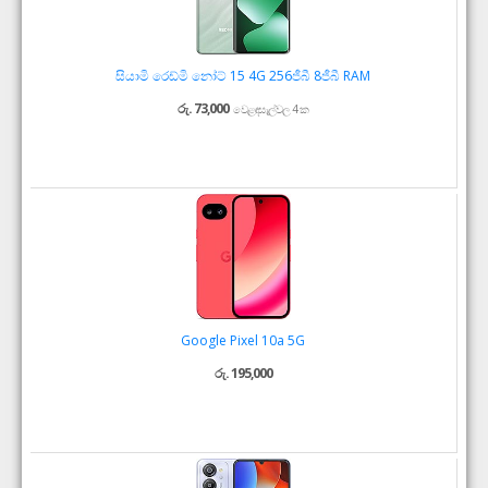
සියාමි රෙඩ්මි නෝට් 15 4G 256ජීබී 8ජීබී RAM
රු. 73,000
වෙළඳසැල්වල 4 ක
Google Pixel 10a 5G
රු. 195,000