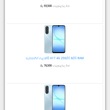
රු. 93,500
වෙළඳසැල්වල 2 ක
සැම්සන්ග් ගැලක්සි A17 4G 256ජීබී 8ජීබී RAM
රු. 76,500
වෙළඳසැල්වල 3 ක