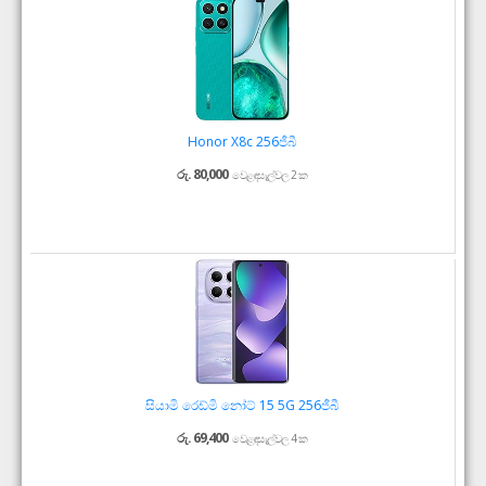
Honor X8c 256ජීබී
රු. 80,000
වෙළඳසැල්වල 2 ක
සියාමි රෙඩ්මි නෝට් 15 5G 256ජීබී
රු. 69,400
වෙළඳසැල්වල 4 ක