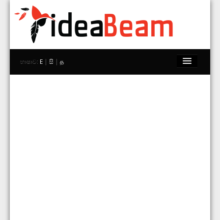
භාෂාව:
E
|
සි
|
த
මුල් පිටුව
වෙළඳ නාම
වෙළඳසැල්
Explore
අප සමග සම්බන්ධ වන්න
සොයන්න