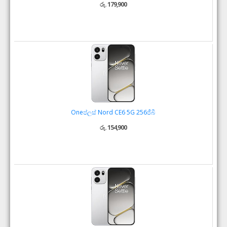
රු. 179,900
Oneප්ලස් Nord CE6 5G 256ජීබී
රු. 154,900