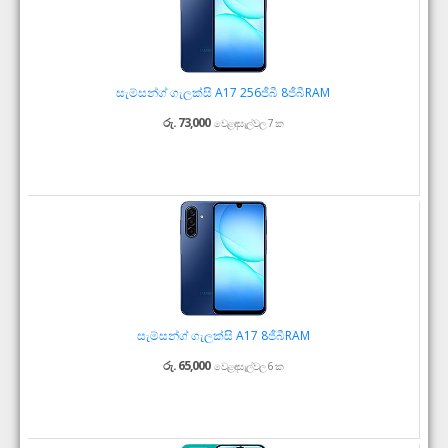
සැම්සන්ග් ගැලක්සි A17 256ජීබී 8ජීබීRAM
රු. 73,000
වෙළඳසැල්වල 7 ක
සැම්සන්ග් ගැලක්සි A17 8ජීබීRAM
රු. 65,000
වෙළඳසැල්වල 6 ක