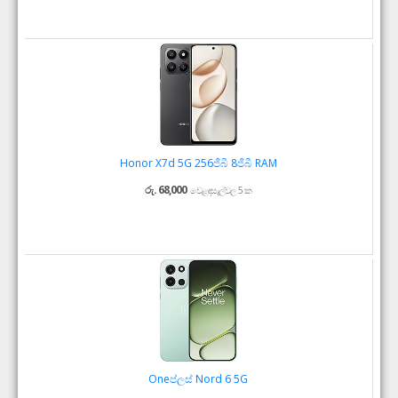
Honor X7d 5G 256ජීබී 8ජීබී RAM
රු. 68,000
වෙළඳසැල්වල 5 ක
Oneප්ලස් Nord 6 5G