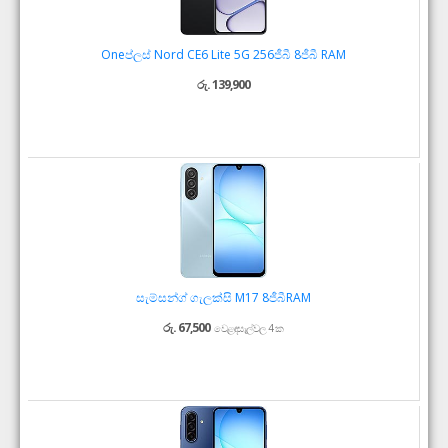
Oneප්ලස් Nord CE6 Lite 5G 256ජීබී 8ජීබී RAM
රු. 139,900
සැම්සන්ග් ගැලක්සි M17 8ජීබීRAM
රු. 67,500
වෙළඳසැල්වල 4 ක