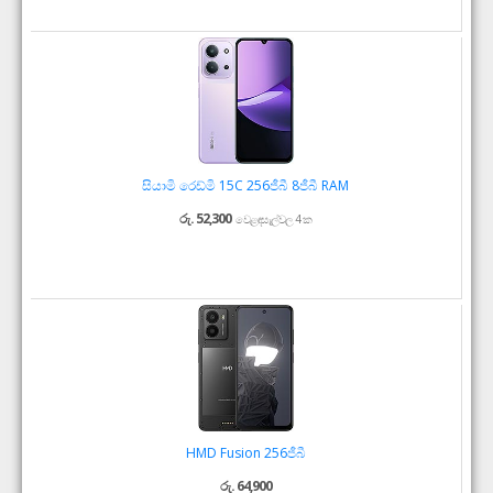
සියාමි රෙඩ්මි 15C 256ජීබී 8ජීබී RAM
රු. 52,300
වෙළඳසැල්වල 4 ක
HMD Fusion 256ජීබී
රු. 64,900