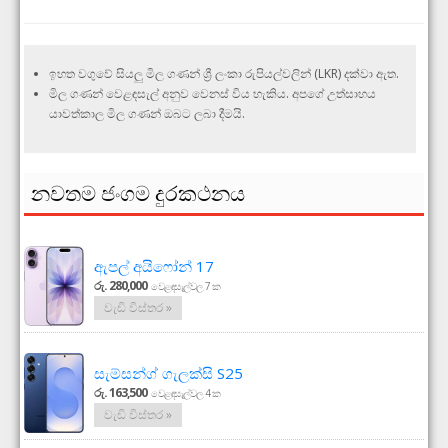
ඉහත වගුවේ සියලු මිල ගණන් ශ්‍රී ලංකා රුපියල්වලින් (LKR) දක්වා ඇත.
මිල ගණන් වෙළඳසැල් අනුව වෙනස් විය හැකිය. අපගේ උත්සාහය
යාවත්කාල මිල ගණන් ඔබට ලබා දීමයි.
නවතම ජංගම දුරකථනය
ඇපල් අයිෆෝන් 17
රු. 280,000
වෙළඳසැල්වල 7 ක
වැඩි විස්තර »
සැම්සන්ග් ගැලක්සි S25
රු. 163,500
වෙළඳසැල්වල 4 ක
වැඩි විස්තර »