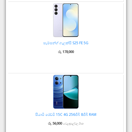
සැම්සන්ග් ගැලක්සි S25 FE 5G
රු. 178,000
සියාමි රෙඩ්මි 15C 4G 256ජීබී 8ජීබී RAM
රු. 56,000
වෙළඳසැල්වල 3 ක