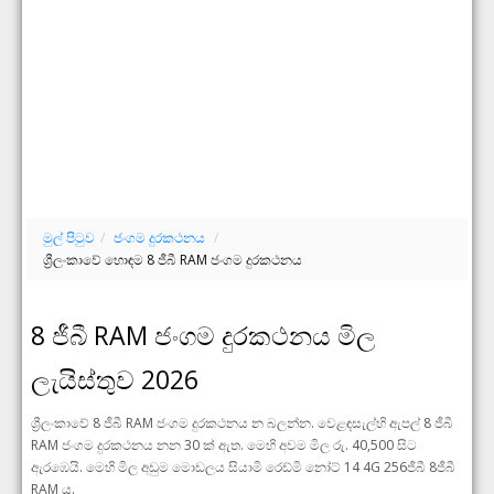
මුල් පිටුව
/
ජංගම දුරකථනය
/
ශ්‍රීලංකාවේ හොඳම 8 ජීබී RAM ජංගම දුරකථනය
8 ජීබී RAM ජංගම දුරකථනය මිල
ලැයිස්තුව 2026
ශ්‍රීලංකාවේ 8 ජීබී RAM ජංගම දුරකථනය න බලන්න. වෙළඳසැල්හි ඇපල් 8 ජීබී
RAM ජංගම දුරකථනය නන 30 ක් ඇත. මෙහි අවම මිල රු. 40,500 සිට
ඇරඹෙයි. මෙහි මිල අඩුම මොඩලය සියාමි රෙඩ්මි නෝට් 14 4G 256ජීබී 8ජීබී
RAM ය.