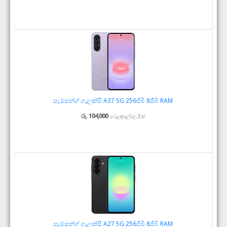
සැම්සන්ග් ගැලක්සි A37 5G 256ජීබී 8ජීබී RAM
රු. 104,000
වෙළඳසැල්වල 3 ක
සැම්සන්ග් ගැලක්සි A27 5G 256ජීබී 8ජීබී RAM