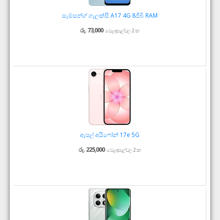
සැම්සන්ග් ගැලක්සි A17 4G 8ජීබී RAM
රු. 73,000
වෙළඳසැල්වල 2 ක
ඇපල් අයිෆෝන් 17e 5G
රු. 225,000
වෙළඳසැල්වල 2 ක