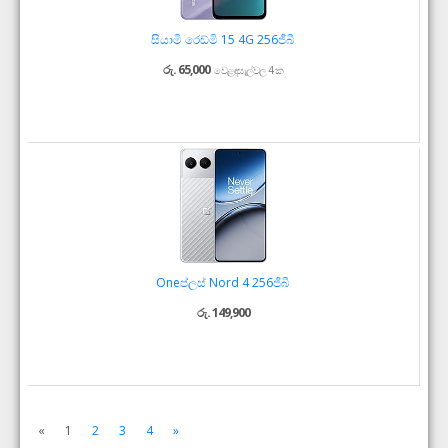
සියාමි රෙඩ්මි 15 4G 256ජීබී
රු. 65,000
වෙළඳසැල්වල 4 ක
Oneප්ලස් Nord 4 256ජීබී
රු. 149,900
«
1
2
3
4
»