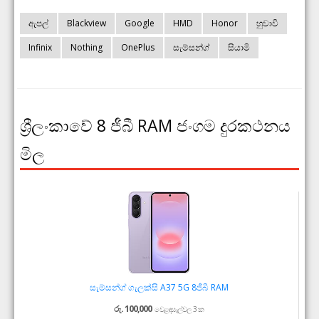
ඇපල්
Blackview
Google
HMD
Honor
හුවාවි
Infinix
Nothing
OnePlus
සැම්සන්ග්
සියාමි
ශ්‍රීලංකාවේ 8 ජීබී RAM ජංගම දුරකථනය
මිල
සැම්සන්ග් ගැලක්සි A37 5G 8ජීබී RAM
රු. 100,000
වෙළඳසැල්වල 3 ක