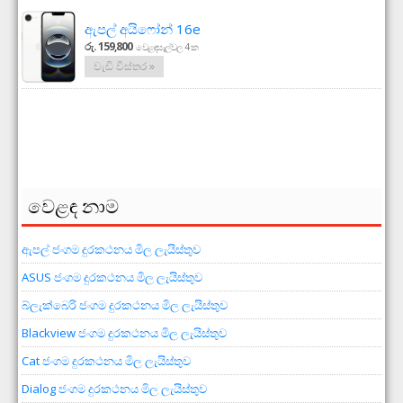
ඇපල් අයිෆෝන් 16e
රු. 159,800
වෙළඳසැල්වල 4 ක
වැඩි විස්තර »
වෙළඳ නාම
ඇපල් ජංගම දුරකථනය මිල ලැයිස්තුව
ASUS ජංගම දුරකථනය මිල ලැයිස්තුව
බ්ලැක්බෙරි ජංගම දුරකථනය මිල ලැයිස්තුව
Blackview ජංගම දුරකථනය මිල ලැයිස්තුව
Cat ජංගම දුරකථනය මිල ලැයිස්තුව
Dialog ජංගම දුරකථනය මිල ලැයිස්තුව