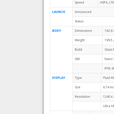
Speed
HSPA, LTE
LAUNCH
Announced
Status
BODY
Dimensions
162.6 
Weight
199.5 
Build
Glass 
SIM
Nano-
IP65 d
DISPLAY
Type
Fluid A
Size
6.74 in
Resolution
1240 x 
Ultra 