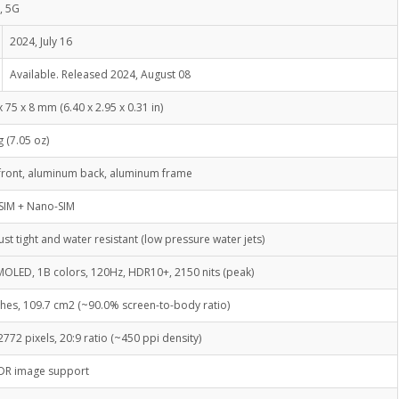
, 5G
2024, July 16
Available. Released 2024, August 08
x 75 x 8 mm (6.40 x 2.95 x 0.31 in)
g (7.05 oz)
front, aluminum back, aluminum frame
SIM + Nano-SIM
ust tight and water resistant (low pressure water jets)
MOLED, 1B colors, 120Hz, HDR10+, 2150 nits (peak)
ches, 109.7 cm2 (~90.0% screen-to-body ratio)
2772 pixels, 20:9 ratio (~450 ppi density)
HDR image support