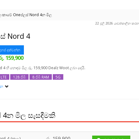
‍රීලංකාවේ Oneප්ලස් Nord 4න මිල
22 ජූලි 2026 යාවත්කාලීන කරන 
ස් Nord 4
හස් දක්වන්න
රු. 159,900
d 4 හි හොඳම මිල රු. 159,900 Dealz Woot ලබා දෙයි.
LTE
128 ජීබී
8 ජීබී RAM
5G
ාදන
d 4 256ජීබී
d 4න මිල සැසඳීමකි
රු.
159,900
rd 4 (කලු)