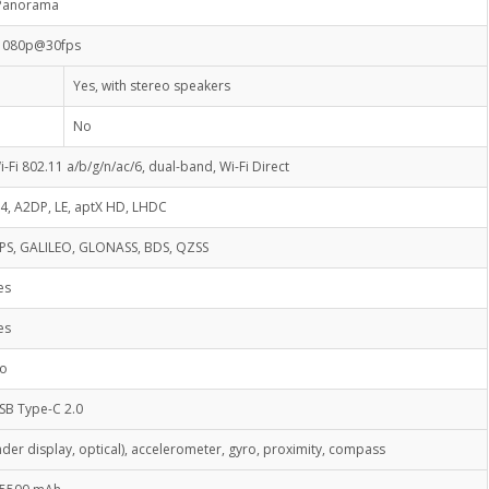
Panorama
1080p@30fps
Yes, with stereo speakers
No
i-Fi 802.11 a/b/g/n/ac/6, dual-band, Wi-Fi Direct
.4, A2DP, LE, aptX HD, LHDC
PS, GALILEO, GLONASS, BDS, QZSS
es
es
o
SB Type-C 2.0
nder display, optical), accelerometer, gyro, proximity, compass