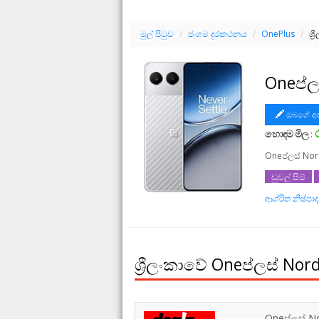
මුල් පිටුව
/
ජංගම දුරකථනය
/
OnePlus
/
ශ්
Oneප්ල
ඔබගේ අද
හොඳම මිල
:
Oneප්ලස් Nor
ඩුවල් සිම්
ආශ්රිත නිෂ්ප
Oneප්ලස් Nor
ශ්‍රීලංකාවේ Oneප්ලස් Nor
Oneප්ලස් No