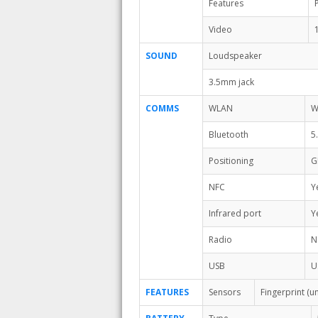
Features
Video
SOUND
Loudspeaker
3.5mm jack
COMMS
WLAN
W
Bluetooth
5
Positioning
G
NFC
Y
Infrared port
Y
Radio
N
USB
U
FEATURES
Sensors
Fingerprint (u