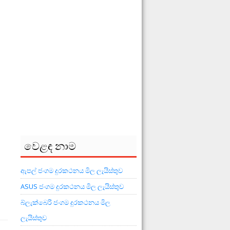
වෙළඳ නාම
ඇපල් ජංගම දුරකථනය මිල ලැයිස්තුව
ASUS ජංගම දුරකථනය මිල ලැයිස්තුව
බ්ලැක්බෙරි ජංගම දුරකථනය මිල
ලැයිස්තුව