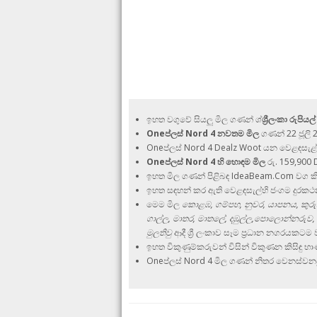
ඉහත වගුවේ සියලු මිල ගණන් ශ්
ශ්‍රීලංකා රුපිය
Oneප්ලස් Nord 4 නවතම මිල
ගණන් 22 ජූලි 2
Oneප්ලස් Nord 4 Dealz Woot යන වෙළඳසැළ්
Oneප්ලස් Nord 4 හි හොඳම මිල
රු. 159,900 
ඉහත මිල ගණන් පිළිබඳ IdeaBeam.Com වග ක
ඉහත සඳහන් කර ඇති වෙළඳසැල්හි ජංගම දුරක
මෙම මිල
කොළඹ, ගම්පහ, නුවර, යාපනය, කුරුනෑ
ගාල්ල, මාතර, මාතලේ, දඹුල්ල,පොලොන්නරුව, 
මුලතිවු
ආදී ශ්‍රී ලංකාව සෑම ප්‍රධාන නගරයකටම 
ඉහත විකුණුම්කරුවන් විසින් විකුණන කිසිඳ
Oneප්ලස් Nord 4 මිල ගණන් නිතර වෙනස්වනසු