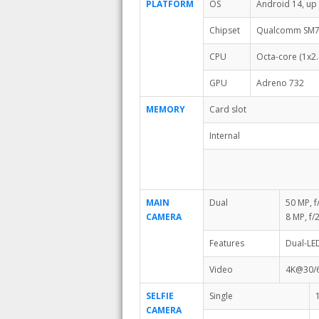
PLATFORM
OS
Android 14, up
Chipset
Qualcomm SM76
CPU
Octa-core (1x2
GPU
Adreno 732
MEMORY
Card slot
Internal
MAIN
Dual
50 MP, f
CAMERA
8 MP, f/
Features
Dual-LE
Video
4K@30/6
SELFIE
Single
CAMERA