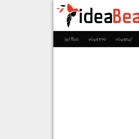
මුල් පිටුව
වෙළඳ නාම
වෙළඳසැල්