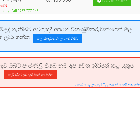
සම්බන්ධ වන්න
ගකීම්
rranty .Call 0777 777 947
ලදී ගැනීමට අවශ්‍යද? අපගේ විකුණුම්කරුවන්ගෙන් මිල
ක් ලබා ගන්න.
මිල කැඳවීමක් ලබා ගන්න.
ඳව ඔබට පැමිණිලි තිබේ නම් අප වෙත ඉදිරිපත් කළ යුතුය
පැමිණිල්ලක් ඉදිරිපත් කරන්න
ඔබගේ වෙළඳසැලේ මිල ගණන් මෙහි දක්වන්