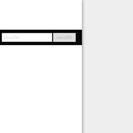
සොයන්න