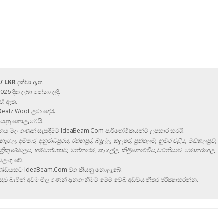
ල් / LKR
දක්වා ඇත.
026 දින ලබා ගන්නා ලදි.
හි ඇත.
Dealz Woot ලබා දෙයි.
ියනු නොලැබෙයි.
ථනය මිල ගණන් සැසඳීමට IdeaBeam.Com පාරිභෝගිකයන්ට උපකාර කරයි.
ගල, අම්පාර, අනුරාධපුරය, රත්නපුර, බදුල්ල, කලුතර, පුත්තලම, නුවර එළිය, මඩකලපුව,
ත්‍රිකුණාමලය, හම්බන්තොට, මන්නාරම, කෑගල්ල, කිලිනොච්චිය,වව්නියාව, මොනරාගල,
වලංගු වේ.
ු භාණ්ඩයකට IdeaBeam.Com වග කියනු නොලැබේ.
ළු බැවින් අවම මිල ගණන් දැනගැනීමට මෙම වෙබ් අඩවිය නිතර පරීක්‍ෂාකරන්න.