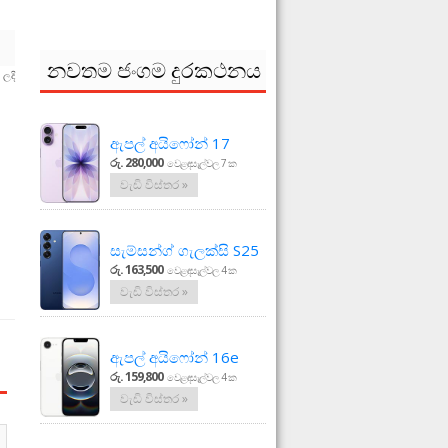
නවතම ජංගම දුරකථනය
ලදි
ඇපල් අයිෆෝන් 17
රු. 280,000
වෙළඳසැල්වල 7 ක
වැඩි විස්තර »
සැම්සන්ග් ගැලක්සි S25
රු. 163,500
වෙළඳසැල්වල 4 ක
වැඩි විස්තර »
ඇපල් අයිෆෝන් 16e
රු. 159,800
වෙළඳසැල්වල 4 ක
වැඩි විස්තර »