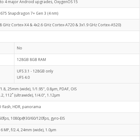
 to 4 major Android upgrades, OxygenOS 15
75 Snapdragon 7+ Gen 3 (4 nm)
.8 GHz Cortex-X4 & 4x2.6 GHz Cortex-A720 & 3x1.9 GHz Cortex-A520)
No
128GB 8GB RAM
UFS 3.1 - 128GB only
UFS 4.0
/1.8, 25mm (wide), 1/1.95", 0.8µm, PDAF, OIS
2.2, 112˚ (ultrawide), 1/4.0", 1.12µm
D flash, HDR, panorama
0fps, 1080p@30/60/120fps, gyro-EIS
16 MP, f/2.4, 24mm (wide), 1.0µm