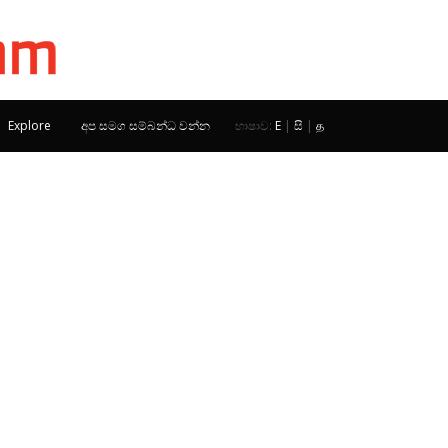
Explore
අප සමග සම්බන්ධ වන්න
භාෂාව:
E
|
සි
|
த