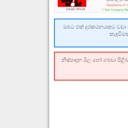
විකුණුම්කරුගේ ව
Dealz Woot
1 Year Company Wa
ඔබට එක් දුරකථනයකට වඩා මි
කැඳවීම
නිෂ්පාදන මිල හෝ ගබඩා පිළිබ