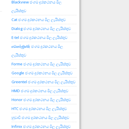
Blackview ජංගම දුරකථනය මිල
ලැයිස්තුව
Cat ජංගම දුරකථනය මිල ලැයිස්තුව
Dialog ජංගම දුරකථනය මිල ලැයිස්තුව
E-tel ජංගම දුරකථනය මිල ලැයිස්තුව
எனெர்ஜிஸிர் ජංගම දුරකථනය මිල
ලැයිස්තුව
Forme ජංගම දුරකථනය මිල ලැයිස්තුව
Google ජංගම දුරකථනය මිල ලැයිස්තුව
Greentel ජංගම දුරකථනය මිල ලැයිස්තුව
HMD ජංගම දුරකථනය මිල ලැයිස්තුව
Honor ජංගම දුරකථනය මිල ලැයිස්තුව
HTC ජංගම දුරකථනය මිල ලැයිස්තුව
හුවාවි ජංගම දුරකථනය මිල ලැයිස්තුව
Infinix ජංගම දුරකථනය මිල ලැයිස්තුව