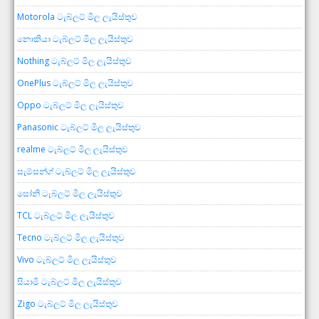
Motorola ටැබ්ලට් මිල ලැයිස්තුව
නොකියා ටැබ්ලට් මිල ලැයිස්තුව
Nothing ටැබ්ලට් මිල ලැයිස්තුව
OnePlus ටැබ්ලට් මිල ලැයිස්තුව
Oppo ටැබ්ලට් මිල ලැයිස්තුව
Panasonic ටැබ්ලට් මිල ලැයිස්තුව
realme ටැබ්ලට් මිල ලැයිස්තුව
සැම්සන්ග් ටැබ්ලට් මිල ලැයිස්තුව
සෝනි ටැබ්ලට් මිල ලැයිස්තුව
TCL ටැබ්ලට් මිල ලැයිස්තුව
Tecno ටැබ්ලට් මිල ලැයිස්තුව
Vivo ටැබ්ලට් මිල ලැයිස්තුව
සියාමි ටැබ්ලට් මිල ලැයිස්තුව
Zigo ටැබ්ලට් මිල ලැයිස්තුව