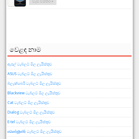
වැඩි විස්තර »
වෙළඳ නාම
ඇපල් ටැබ්ලට් මිල ලැයිස්තුව
ASUS ටැබ්ලට් මිල ලැයිස්තුව
බ්ලැක්බෙරි ටැබ්ලට් මිල ලැයිස්තුව
Blackview ටැබ්ලට් මිල ලැයිස්තුව
Cat ටැබ්ලට් මිල ලැයිස්තුව
Dialog ටැබ්ලට් මිල ලැයිස්තුව
E-tel ටැබ්ලට් මිල ලැයිස්තුව
எனெர்ஜிஸிர் ටැබ්ලට් මිල ලැයිස්තුව