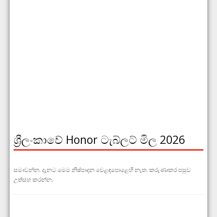
ශ්‍රීලංකාවේ Honor ටැබ්ලට් මිල 2026
සමාවන්න. දැනට මෙම නිෂ්පාදන වෙළඳපොළෙහි නැත. කරුණාකර පසුව
උත්සහ කරන්න.