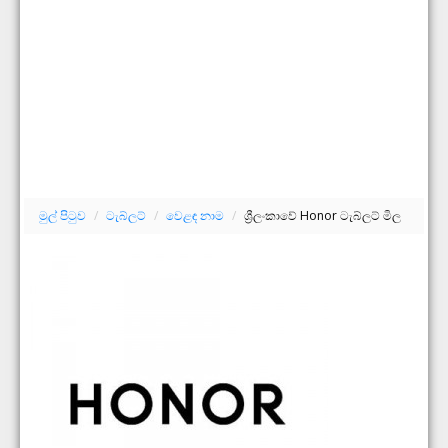
මුල් පිටුව
/
ටැබ්ලට්
/
වෙළඳ නාම
/
ශ්‍රීලංකාවේ Honor ටැබ්ලට් මිල