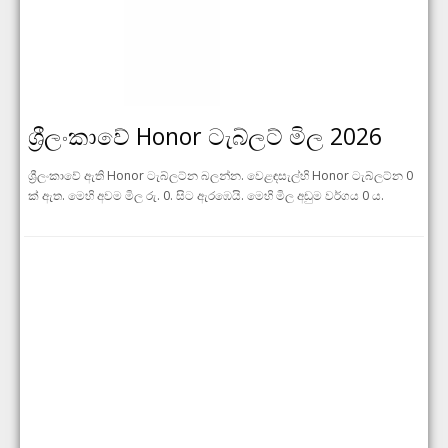
ශ්‍රීලංකාවේ Honor ටැබ්ලට් මිල 2026
ශ්‍රීලංකාවේ ඇති Honor ටැබ්ලට්න බලන්න. වෙළඳසැල්හි Honor ටැබ්ලට්න 0
ක් ඇත. මෙහි අවම මිල රු. 0. සිට ඇරඹෙයි. මෙහි මිල අඩුම වර්ගය 0 ය.