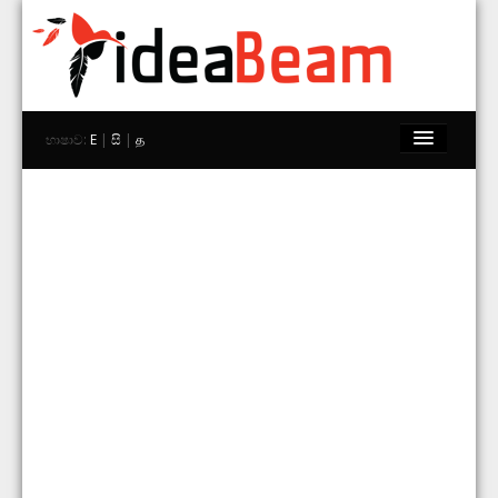
භාෂාව:
E
|
සි
|
த
මුල් පිටුව
වෙළඳ නාම
වෙළඳසැල්
Explore
අප සමග සම්බන්ධ වන්න
සොයන්න