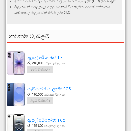
ඉහත වගුවේ සියලු මිල ගණන් ශ්‍රී ලංකා රුපියල්වලින් (LKR) දක්වා ඇත.
මිල ගණන් වෙළඳසැල් අනුව වෙනස් විය හැකිය. අපගේ උත්සාහය
යාවත්කාල මිල ගණන් ඔබට ලබා දීමයි.
නවතම ටැබ්ලට්
ඇපල් අයිෆෝන් 17
රු. 280,000
වෙළඳසැල්වල 7 ක
වැඩි විස්තර »
සැම්සන්ග් ගැලක්සි S25
රු. 163,500
වෙළඳසැල්වල 4 ක
වැඩි විස්තර »
ඇපල් අයිෆෝන් 16e
රු. 159,800
වෙළඳසැල්වල 4 ක