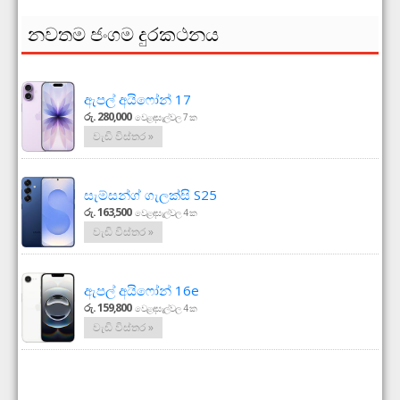
නවතම ජංගම දුරකථනය
ඇපල් අයිෆෝන් 17
රු. 280,000
වෙළඳසැල්වල 7 ක
වැඩි විස්තර »
සැම්සන්ග් ගැලක්සි S25
රු. 163,500
වෙළඳසැල්වල 4 ක
වැඩි විස්තර »
ඇපල් අයිෆෝන් 16e
රු. 159,800
වෙළඳසැල්වල 4 ක
වැඩි විස්තර »