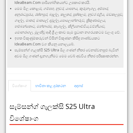
IdeaBeam.Com පාරිභෝගිකයන්ට උපකාර කරයි.
මෙම මිල
කොළඹ, ගම්පහ, නුවර, යාපනය, කුරුනෑගල, අම්පාර,
අනුරාධපුරය, රත්නපුර, බදුල්ල, කලුතර, පුත්තලම, නුවර එළිය, මඩකලපුව,
ගාල්ල, මාතර, මාතලේ, දඹුල්ල,පොලොන්නරුව, ත්‍රිකුණාමලය,
හම්බන්තොට, මන්නාරම, කෑගල්ල, කිලිනොච්චිය,වව්නියාව,
මොනරාගල, මුලතිවු
ආදී ශ්‍රී ලංකාව සෑම ප්‍රධාන නගරයකටම වලංගු වේ.
ඉහත විකුණුම්කරුවන් විසින් විකුණන කිසිඳු භාණ්ඩයකට
IdeaBeam.Com වග කියනු නොලැබේ.
සැම්සන්ග් ගැලක්සි S25 Ultra මිල ගණන් නිතර වෙනස්වනසුළු බැවින්
අවම මිල ගණන් දැනගැනීමට මෙම වෙබ් අඩවිය නිතර පරීක්‍ෂාකරන්න.
විශේෂාංග
භාවිතා කළ දුරකථන
අදහස්
සැම්සන්ග් ගැලක්සි S25 Ultra
විශේෂාංග