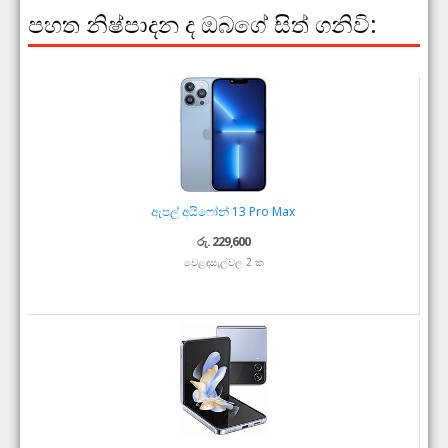
පහත නිෂ්පාදන ද ඔබගේ සිත් ගනිවි:
ඇපල් අයිෆෝන් 13 Pro Max
රු. 229,600
වෙළඳසැල්වල 2 ක