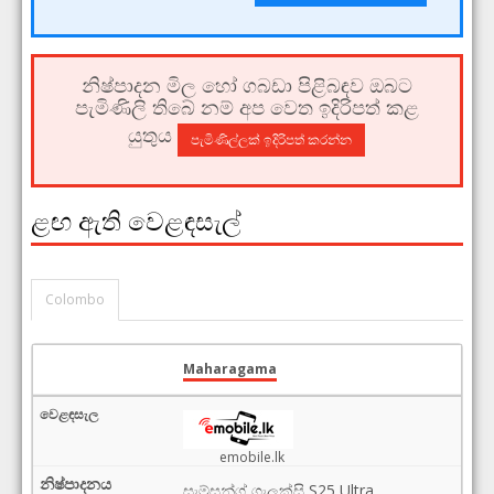
නිෂ්පාදන මිල හෝ ගබඩා පිළිබඳව ඔබට
පැමිණිලි තිබේ නම් අප වෙත ඉදිරිපත් කළ
යුතුය
පැමිණිල්ලක් ඉදිරිපත් කරන්න
ළඟ ඇති වෙළඳසැල්
Colombo
Maharagama
emobile.lk
සැම්සන්ග් ගැලක්සි S25 Ultra