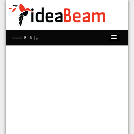
භාෂාව:
E
|
සි
|
த
මුල් පිටුව
වෙළඳ නාම
වෙළඳසැල්
Explore
අප සමග සම්බන්ධ වන්න
සොයන්න