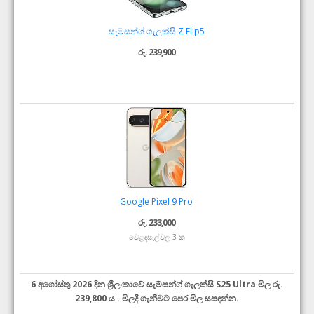
සැම්සන්ග් ගැලක්සි Z Flip5
රු. 239,900
Google Pixel 9 Pro
රු. 233,000
වෙළඳසැල්වල 3 ක
6 අගෝස්තු 2026 දින ශ්‍රීලංකාවේ සැම්සන්ග් ගැලක්සි S25 Ultra මිල රු.
239,800 ය . මිලදී ගැනීමට පෙර මිල සසඳන්න.