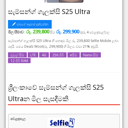
සැම්සන්ග් ගැලක්සි S25 Ultra
ඔබගේ අදහස් දක්වන්න
රු. 239,800
රු. 299,900
මිල සීමාව
:
සිට
තුරු
4
වෙළඳසැල්වල
සැම්සන්ග් ගැලක්සි S25 Ultra හි හොඳම මිල රු. 239,800 Selfie Mobile ලබා
දෙයි. මෙය Dealz Woot(රු. 299,900) හි මිලට වඩා 21% අඩුයි.
ඩුවල් සිම්
LTE
4G
256 ජීබී
eසිම්
Nano-සිම්
12 ජීබී RAM
ශ්‍රීලංකාවේ සැම්සන්ග් ගැලක්සි S25
Ultraන මිල සැසඳීමකි