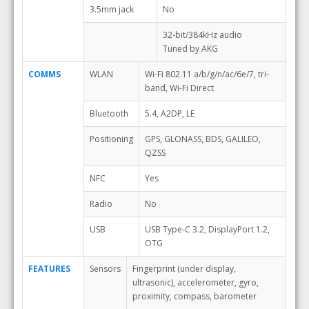
3.5mm jack
No
32-bit/384kHz audio
Tuned by AKG
COMMS
WLAN
Wi-Fi 802.11 a/b/g/n/ac/6e/7, tri-
band, Wi-Fi Direct
Bluetooth
5.4, A2DP, LE
Positioning
GPS, GLONASS, BDS, GALILEO,
QZSS
NFC
Yes
Radio
No
USB
USB Type-C 3.2, DisplayPort 1.2,
OTG
FEATURES
Sensors
Fingerprint (under display,
ultrasonic), accelerometer, gyro,
proximity, compass, barometer