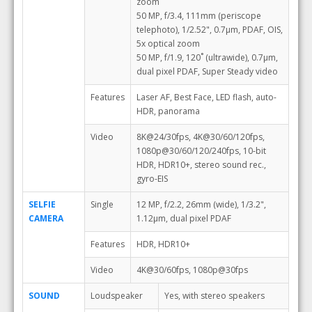
zoom
50 MP, f/3.4, 111mm (periscope
telephoto), 1/2.52", 0.7µm, PDAF, OIS,
5x optical zoom
50 MP, f/1.9, 120˚ (ultrawide), 0.7µm,
dual pixel PDAF, Super Steady video
Features
Laser AF, Best Face, LED flash, auto-
HDR, panorama
Video
8K@24/30fps, 4K@30/60/120fps,
1080p@30/60/120/240fps, 10-bit
HDR, HDR10+, stereo sound rec.,
gyro-EIS
SELFIE
Single
12 MP, f/2.2, 26mm (wide), 1/3.2",
CAMERA
1.12µm, dual pixel PDAF
Features
HDR, HDR10+
Video
4K@30/60fps, 1080p@30fps
SOUND
Loudspeaker
Yes, with stereo speakers