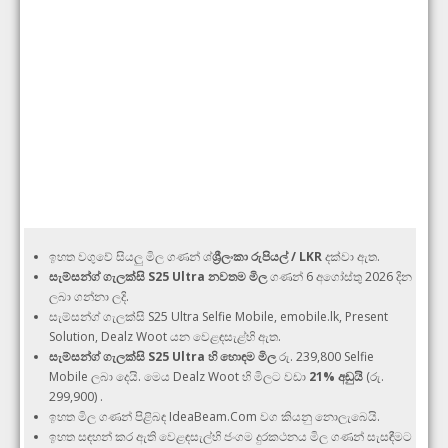
ඉහත වගුවේ සියලු මිල ගණන් ශ්
ශ්‍රීලංකා රුපියල් / LKR
දක්වා ඇත.
සැම්සන්ග් ගැලක්සි S25 Ultra නවතම මිල
ගණන් 6 අගෝස්තු 2026 දින
ලබා ගන්නා ලදි.
සැම්සන්ග් ගැලක්සි S25 Ultra Selfie Mobile, emobile.lk, Present
Solution, Dealz Woot යන වෙළඳසැළ්හි ඇත.
සැම්සන්ග් ගැලක්සි S25 Ultra හි හොඳම මිල
රු. 239,800 Selfie
Mobile ලබා දෙයි. මෙය Dealz Woot හි මිලට වඩා
21% අඩුයි
(රු.
299,900) .
ඉහත මිල ගණන් පිළිබඳ IdeaBeam.Com වග කියනු නොලැබෙයි.
ඉහත සඳහන් කර ඇති වෙළඳසැල්හි ජංගම දුරකථනය මිල ගණන් සැසඳීමට