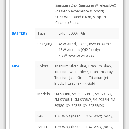
Samsung DeX, Samsung Wireless DeX
(desktop experience support)
Ultra Wideband (UWB) support
Circle to Search
BATTERY
Type
Li-Ion 5000 mAh
Charging
45W wired, PD3.0, 65% in 30 min
15W wireless (Qi2 Ready)
4.5W reverse wireless
MISC
Colors
Titanium Silver Blue, Titanium Black,
Titanium White Silver, Titanium Gray,
Titanium Jade Green, Titanium Jet
Black, Titanium Pink Gold
Models
SM-S938B, SM-S938B/DS, SM-S938U,
SM-S938U1, SM-S938W, SM-S938N, SM-
S9380, SM-S938E, SM-S938E/DS
SAR
1.26 W/kg (head) 0.64 W/kg (body)
SAR EU
1.25 W/kg (head) 1.42 W/kg (body)