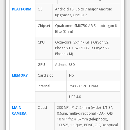
PLATFORM
OS
Android 15, up to 7 major Android
upgrades, One UI 7
Chipset
Qualcomm SM8750-AB Snapdragon 8
Elite (3 nm)
CPU
Octa-core (2x4.47 GHz Oryon V2
Phoenix L + 6x3.53 GHz Oryon V2
Phoenix M)
GPU
Adreno 830
MEMORY
Card slot
No
Internal
256GB 12GB RAM
UFS 4.0
MAIN
Quad
200 MP, f/1.7, 24mm (wide), 1/1.3",
CAMERA
0.6µm, multi-directional PDAF, OIS
10 MP, f/2.4, 67mm (telephoto),
1/3.52", 1.12µm, PDAF, OIS, 3x optical