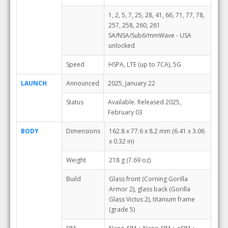
1, 2, 5, 7, 25, 28, 41, 66, 71, 77, 78,
257, 258, 260, 261
SA/NSA/Sub6/mmWave - USA
unlocked
Speed
HSPA, LTE (up to 7CA), 5G
LAUNCH
Announced
2025, January 22
Status
Available. Released 2025,
February 03
BODY
Dimensions
162.8 x 77.6 x 8.2 mm (6.41 x 3.06
x 0.32 in)
Weight
218 g (7.69 oz)
Build
Glass front (Corning Gorilla
Armor 2), glass back (Gorilla
Glass Victus 2), titanium frame
(grade 5)