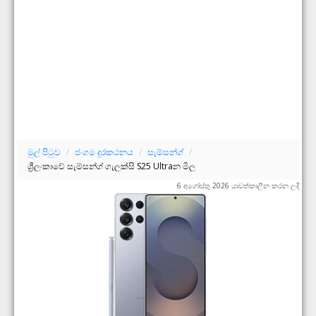
මුල් පිටුව
/
ජංගම දුරකථනය
/
සැම්සන්ග්
/
ශ්‍රීලංකාවේ සැම්සන්ග් ගැලක්සි S25 Ultraන මිල
6 අගෝස්තු 2026 යාවත්කාලීන කරන ලදි