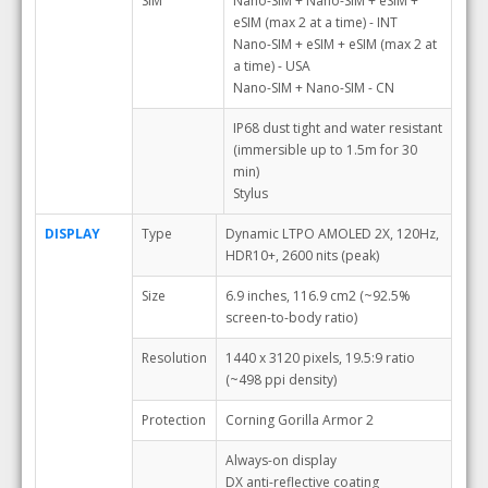
SIM
Nano-SIM + Nano-SIM + eSIM +
eSIM (max 2 at a time) - INT
Nano-SIM + eSIM + eSIM (max 2 at
a time) - USA
Nano-SIM + Nano-SIM - CN
IP68 dust tight and water resistant
(immersible up to 1.5m for 30
min)
Stylus
DISPLAY
Type
Dynamic LTPO AMOLED 2X, 120Hz,
HDR10+, 2600 nits (peak)
Size
6.9 inches, 116.9 cm2 (~92.5%
screen-to-body ratio)
Resolution
1440 x 3120 pixels, 19.5:9 ratio
(~498 ppi density)
Protection
Corning Gorilla Armor 2
Always-on display
DX anti-reflective coating