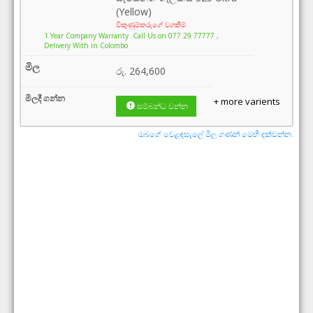
(Yellow)
විකුණුම්කරුගේ වගකීම්
1 Year Company Warranty .Call Us on 077 29 77777 ,
Delivery With in Colombo
රු.
264,600
+ more varients
සම්බන්ධ වන්න
ඔබගේ වෙළඳසැලේ මිල ගණන් මෙහි දක්වන්න.