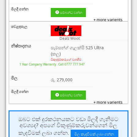
සම්බන්ධ වන්න
+ more varients
Dealz Woot
සැම්සන්ග් ගැලක්සි S25 Ultra
(කලු)
විකුණුම්කරුගේ වගකීම්
1 Year Company Warranty .Call 0777 777 947
රු.
279,000
සම්බන්ධ වන්න
+ more varients
ඔබට එක් දුරකථනයකට වඩා මිලදී ගැනීමට
අවශ්‍යද? අපගේ විකුණුම්කරුවන්ගෙන් මිල
කැඳවීමක් ලබා ගන්න.
මිල කැඳවීමක් ලබා ගන්න.