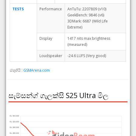
TESTS
Performance
AnTuTu: 2207809 (v10)
GeekBench: 9846 (v6)
3DMark: 6687 (Wild Life
Extreme)
Display
1417 nits max brightness
(measured)
Loudspeaker
-24.6 LUFS (Very good)
ස්තුතියි :
GSMArena.com
සැම්සන්ග් ගැලක්සි S25 Ultra මිල