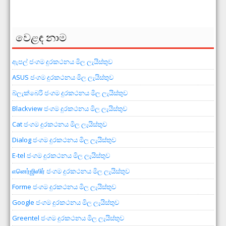
වෙළඳ නාම
ඇපල් ජංගම දුරකථනය මිල ලැයිස්තුව
ASUS ජංගම දුරකථනය මිල ලැයිස්තුව
බ්ලැක්බෙරි ජංගම දුරකථනය මිල ලැයිස්තුව
Blackview ජංගම දුරකථනය මිල ලැයිස්තුව
Cat ජංගම දුරකථනය මිල ලැයිස්තුව
Dialog ජංගම දුරකථනය මිල ලැයිස්තුව
E-tel ජංගම දුරකථනය මිල ලැයිස්තුව
எனெர்ஜிஸிர் ජංගම දුරකථනය මිල ලැයිස්තුව
Forme ජංගම දුරකථනය මිල ලැයිස්තුව
Google ජංගම දුරකථනය මිල ලැයිස්තුව
Greentel ජංගම දුරකථනය මිල ලැයිස්තුව