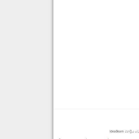
IdeaBeam ජනප්‍රිය 