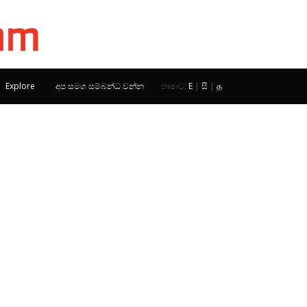
Explore
අප සමග සම්බන්ධ වන්න
භාෂාව:
E
|
සි
|
த