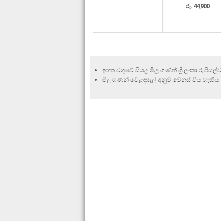
රු. 44,900
ඉහත වගුවේ සියලු මිල ගණන් ශ්‍රී ලංකා රුපියල්ව
මිල ගණන් වෙළඳසැල් අනුව වෙනස් විය හැකිය