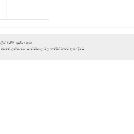
ලින් (LKR) දක්වා ඇත.
. අපගේ උත්සාහය යාවත්කාල මිල ගණන් ඔබට ලබා දීමයි.