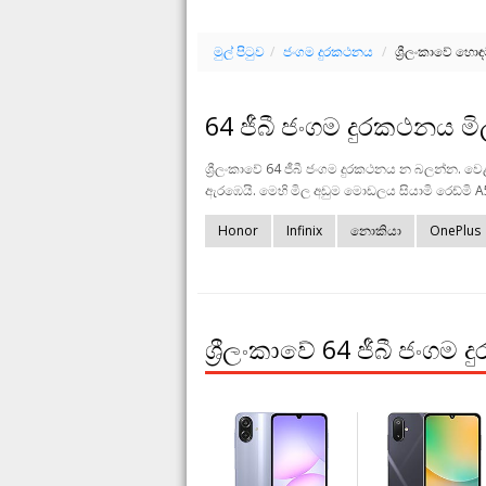
මුල් පිටුව
/
ජංගම දුරකථනය
/
ශ්‍රීලංකාවේ හො
64 ජීබී ජංගම දුරකථනය මි
ශ්‍රීලංකාවේ 64 ජීබී ජංගම දුරකථනය න බලන්න. වෙ
ඇරඹෙයි. මෙහි මිල අඩුම මොඩලය සියාමි රෙඩ්මි A
Honor
Infinix
නොකියා
OnePlus
ශ්‍රීලංකාවේ 64 ජීබී ජංගම