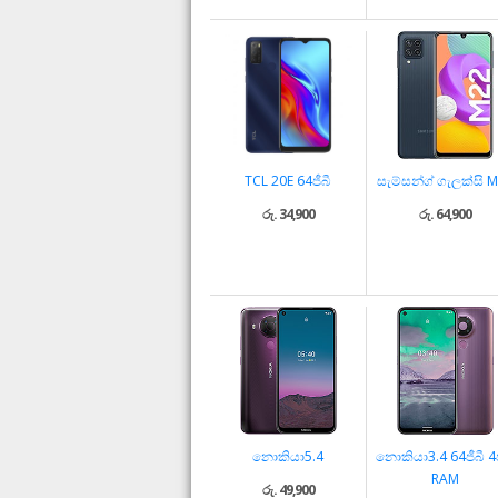
TCL 20E 64ජීබී
සැම්සන්ග් ගැලක්සි 
රු. 34,900
රු. 64,900
නොකියා5.4
නොකියා3.4 64ජීබී 4ජ
RAM
රු. 49,900