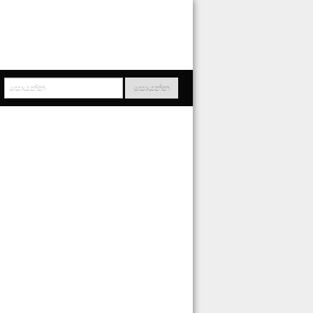
සොයන්න