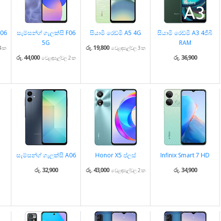
M06
සැම්සන්ග් ගැලක්සි F06
සියාමි රෙඩ්මි A5 4G
සියාමි රෙඩ්මි A3 4ජීබී
5G
RAM
රු. 19,800
4 ක
වෙළඳසැල්වල 3 ක
රු. 44,000
රු. 36,900
වෙළඳසැල්වල 2 ක
සැම්සන්ග් ගැලක්සි A06
Honor X5 ප්ලස්
Infinix Smart 7 HD
රු. 32,900
රු. 43,000
රු. 34,900
වෙළඳසැල්වල 2 ක