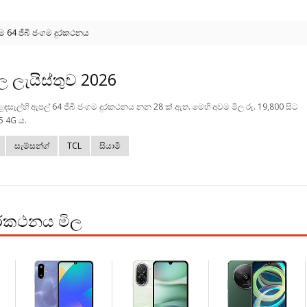
ඳම 64 ජීබී ජංගම දුරකථනය
ල ලැයිස්තුව 2026
ළඳසැල්හි ඇපල් 64 ජීබී ජංගම දුරකථනය නන 28 ක් ඇත. මෙහි අවම මිල රු. 19,800 සිට
5 4G ය.
සැම්සන්ග්
TCL
සියාමි
 දුරකථනය මිල