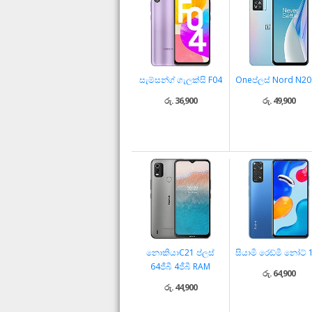
සැම්සන්ග් ගැලක්සි F04
Oneප්ලස් Nord N20
රු. 36,900
රු. 49,900
නොකියාC21 ප්ලස්
සියාමි රෙඩ්මි නෝට් 
64ජීබී 4ජීබී RAM
රු. 64,900
රු. 44,900