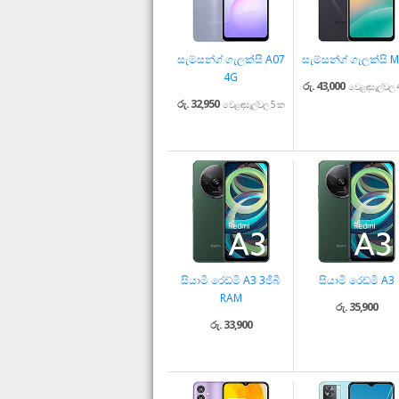
සැම්සන්ග් ගැලක්සි A07
සැම්සන්ග් ගැලක්සි 
4G
රු. 43,000
වෙළඳසැල්වල 
රු. 32,950
වෙළඳසැල්වල 5 ක
සියාමි රෙඩ්මි A3 3ජීබී
සියාමි රෙඩ්මි A3
RAM
රු. 35,900
රු. 33,900