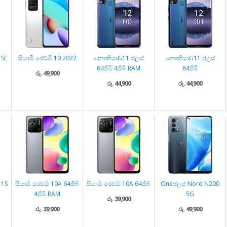
 SE
සියාමි රෙඩ්මි 10 2022
නොකියාG11 ප්ලස්
නොකියාG11 ප්ලස්
64ජීබී 4ජීබී RAM
64ජීබී
රු. 49,900
රු. 44,900
රු. 44,900
11S
සියාමි රෙඩ්මි 10A 64ජීබී
සියාමි රෙඩ්මි 10A 64ජීබී
Oneප්ලස් Nord N200
4ජීබී RAM
5G
රු. 39,900
රු. 39,900
රු. 49,900