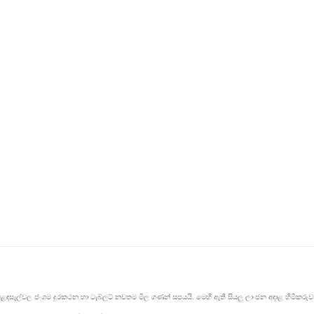
වෙළඳසැල්වල ජංගම දුරකථන හා ටැබ්ලට් නවතම මිල ගණන් සපයයි. මෙහි ඇති සියලු ලාංඡන අදාළ හිමිකර