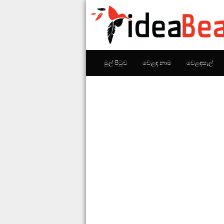
මුල් පිටුව
වෙළඳ නාම
වෙළඳසැල්