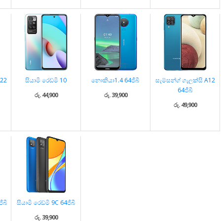
M22
සියාමි රෙඩ්මි 10
නොකියා1.4 64ජීබී
සැම්සන්ග් ගැලක්සි A12
64ජීබී
රු. 44,900
රු. 39,900
රු. 49,900
ීබී
සියාමි රෙඩ්මි 9C 64ජීබී
රු. 39,900