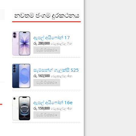
නවතම ජංගම දුරකථනය
ඇපල් අයිෆෝන් 17
රු. 280,000
වෙළඳසැල්වල 7 ක
වැඩි විස්තර »
සැම්සන්ග් ගැලක්සි S25
රු. 163,500
වෙළඳසැල්වල 4 ක
වැඩි විස්තර »
ඇපල් අයිෆෝන් 16e
රු. 159,800
වෙළඳසැල්වල 4 ක
වැඩි විස්තර »